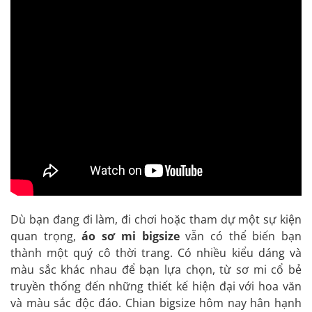
Dù bạn đang đi làm, đi chơi hoặc tham dự một sự kiện
quan trọng,
áo sơ mi bigsize
vẫn có thể biến bạn
thành một quý cô thời trang. Có nhiều kiểu dáng và
màu sắc khác nhau để bạn lựa chọn, từ sơ mi cổ bẻ
truyền thống đến những thiết kế hiện đại với hoa văn
và màu sắc độc đáo. Chian bigsize hôm nay hân hạnh