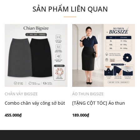
SẢN PHẨM LIÊN QUAN
CHÂN VÁY BIGSIZE
ÁO THUN BIGSIZE
Combo chân váy công sở bút
[TẶNG CỘT TÓC] Áo thun
chì bigsize 60kg - 100kg màu
chấm bi cổ ren bigsize 70kg -
455.000₫
189.000₫
đen xám
100kg thanh lịch