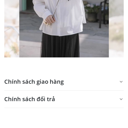
Chính sách giao hàng
Xin mời nhập nội dung
Chính sách đổi trả
tại đây
Xin mời nhập nội dung
tại đây