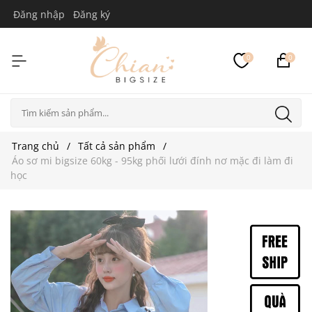
Đăng nhập
Đăng ký
0
0
Trang chủ
Tất cả sản phẩm
Áo sơ mi bigsize 60kg - 95kg phối lưới đính nơ mặc đi làm đi
học