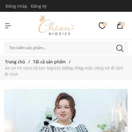
Đăng nhập
Đăng ký
0
0
Trang chủ
Tất cả sản phẩm
Áo sơ mi caro cổ sen bigsize 60kkg-90kg mặc công sở đi làm
đi chơi