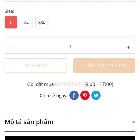
Size:
L
XL
XXL
MUA NGAY
THÊM VÀO GIỎ HÀNG
Gọi đặt mua
0979790927
(9:00 - 17:00)
Chia sẻ ngay:
Mô tả sản phẩm