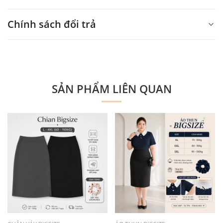
Xin mời nhập nội dung
Chính sách đổi trả
tại đây
Xin mời nhập nội dung
tại đây
SẢN PHẨM LIÊN QUAN