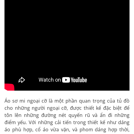
Áo sơ mi ngoại cỡ là một phần quan trọng của tủ đồ
cho những người ngoại cỡ, được thiết kế đặc biệt để
tôn lên những đường nét quyến rũ và ẩn đi những
điểm yếu. Với những cải tiến trong thiết kế như dáng
áo phù hợp, cổ áo vừa vặn, và phom dáng hợp thời,