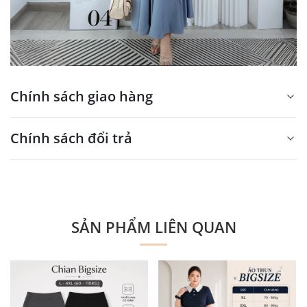
Chính sách giao hàng
Xin mời nhập nội dung
Chính sách đổi trả
tại đây
Xin mời nhập nội dung
tại đây
SẢN PHẨM LIÊN QUAN