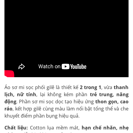
Áo sơ mi sọc phối gilê là thiết kế
2 trong 1
, vừa
thanh
lịch, nữ tính
, lại không kém phần
trẻ trung, năng
động
. Phần sơ mi sọc dọc tạo hiệu ứng
thon gọn, cao
ráo
, kết hợp gilê cùng màu làm nổi bật tổng thể và che
khuyết điểm phần bụng hiệu quả.
Chất liệu:
Cotton lụa mềm mát,
hạn chế nhăn, nhẹ