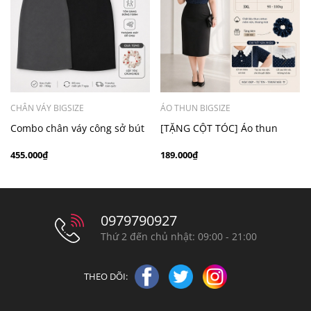
CHÂN VÁY BIGSIZE
ÁO THUN BIGSIZE
Combo chân váy công sở bút
[TẶNG CỘT TÓC] Áo thun
chì bigsize 60kg - 100kg màu
chấm bi cổ ren bigsize 70kg -
455.000₫
189.000₫
đen xám
100kg thanh lịch
0979790927
Thứ 2 đến chủ nhật: 09:00 - 21:00
THEO DÕI: