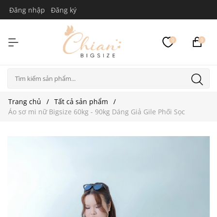
Đăng nhập
Đăng ký
0
0
Trang chủ
Tất cả sản phẩm
Áo sơ mi nữ Bigsize 60kg - 90kg Dáng Giả Gile Phối Sọc