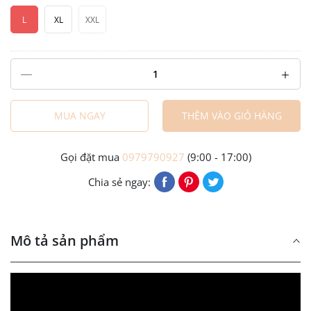
L
XL
XXL
MUA NGAY
THÊM VÀO GIỎ HÀNG
Gọi đặt mua
0979790927
(9:00 - 17:00)
Chia sẻ ngay:
Mô tả sản phẩm