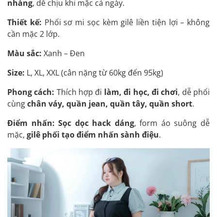
nhàng
, dễ chịu khi mặc cả ngày.
Thiết kế:
Phối sơ mi sọc kèm gilê liền tiện lợi – không
cần mặc 2 lớp.
Màu sắc:
Xanh – Đen
Size:
L, XL, XXL (cân nặng từ 60kg đến 95kg)
Phong cách:
Thích hợp đi
làm, đi học, đi chơi
, dễ phối
cùng
chân váy, quần jean, quần tây, quần short
.
Điểm nhấn:
Sọc dọc hack dáng
, form áo suông dễ
mặc,
gilê phối tạo điểm nhấn sành điệu
.