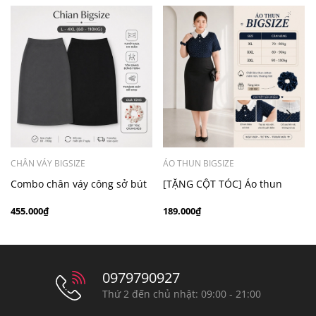
CHÂN VÁY BIGSIZE
ÁO THUN BIGSIZE
Combo chân váy công sở bút
[TẶNG CỘT TÓC] Áo thun
chì bigsize 60kg - 100kg màu
chấm bi cổ ren bigsize 70kg -
455.000₫
189.000₫
đen xám
100kg thanh lịch
0979790927
Thứ 2 đến chủ nhật: 09:00 - 21:00