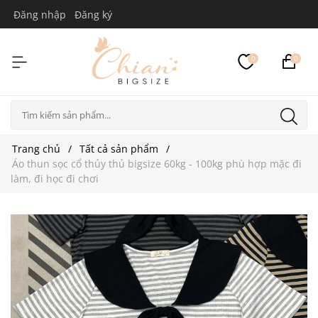
Đăng nhập
Đăng ký
0
0
Trang chủ
Tất cả sản phẩm
Áo thun sọc cổ thủy thủ bigsize 60kg - 100kg phù hợp mặc đi
làm, đi học đi chơi