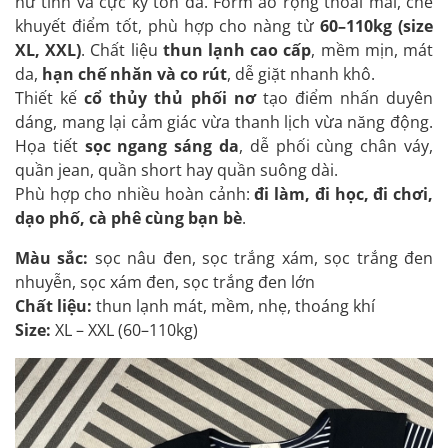
nữ tính và cực kỳ tôn da. Form áo rộng thoải mái, che
khuyết điểm tốt, phù hợp cho nàng từ
60–110kg (size
XL, XXL)
. Chất liệu
thun lạnh cao cấp
, mềm mịn, mát
da,
hạn chế nhăn và co rút
, dễ giặt nhanh khô.
Thiết kế
cổ thủy thủ phối nơ
tạo điểm nhấn duyên
dáng, mang lại cảm giác vừa thanh lịch vừa năng động.
Họa tiết
sọc ngang sáng da
, dễ phối cùng chân váy,
quần jean, quần short hay quần suông dài.
Phù hợp cho nhiều hoàn cảnh:
đi làm, đi học, đi chơi,
dạo phố, cà phê cùng bạn bè
.
Màu sắc:
sọc nâu đen, sọc trắng xám, sọc trắng đen
nhuyễn, sọc xám đen, sọc trắng đen lớn
Chất liệu:
thun lạnh mát, mềm, nhẹ, thoáng khí
Size:
XL – XXL (60–110kg)