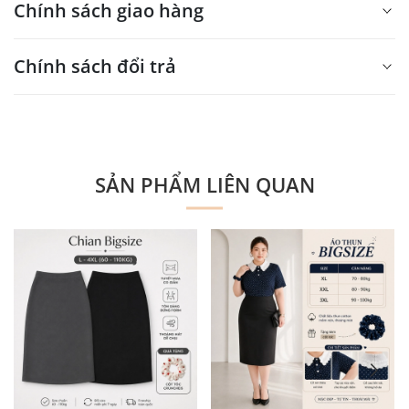
Chính sách giao hàng
Xin mời nhập nội dung
Chính sách đổi trả
tại đây
Xin mời nhập nội dung
tại đây
SẢN PHẨM LIÊN QUAN