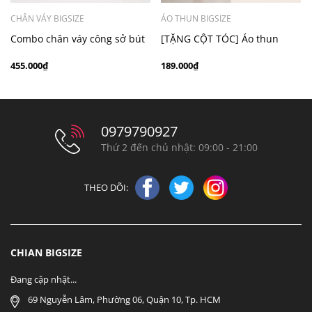
CHÂN VÁY BIGSIZE
ÁO THUN BIGSIZE
Combo chân váy công sở bút
[TẶNG CỘT TÓC] Áo thun
chì bigsize 60kg - 100kg màu
chấm bi cổ ren bigsize 70kg -
455.000₫
189.000₫
đen xám
100kg thanh lịch
0979790927
Thứ 2 đến chủ nhật: 09:00 - 21:00
THEO DÕI:
CHIAN BIGSIZE
Đang cập nhật...
69 Nguyễn Lâm, Phường 06, Quận 10, Tp. HCM