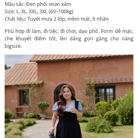
Màu sắc: Đen phối voan xám
Size: L, XL, XXL, 3XL (60–100kg)
Chất liệu: Tuyết mưa 2 lớp, mềm mát, ít nhăn
Phù hợp đi làm, đi tiệc, đi chơi, dạo phố. Form dễ mặc,
che khuyết điểm tốt, lên dáng gọn gàng cho nàng
bigsize.