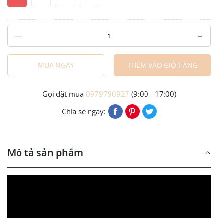
MUA NGAY
THÊM VÀO GIỎ HÀNG
Gọi đặt mua
0979790927
(9:00 - 17:00)
Chia sẻ ngay:
Mô tả sản phẩm