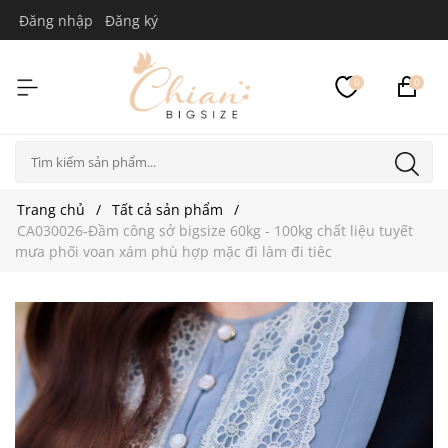
Đăng nhập
Đăng ký
0
0
Trang chủ
Tất cả sản phẩm
CA030026-Đầm công sở bigsize 60kg - 100kg chất liệu tuyết
mưa phối voan xám phù hợp mặc đi làm đi tiêc