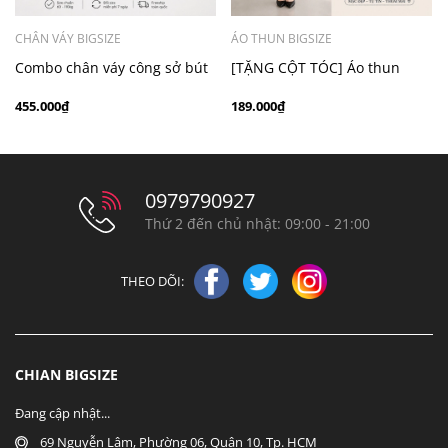
CHÂN VÁY BIGSIZE
ÁO THUN BIGSIZE
Combo chân váy công sở bút
[TẶNG CỘT TÓC] Áo thun
chì bigsize 60kg - 100kg màu
chấm bi cổ ren bigsize 70kg -
455.000₫
189.000₫
đen xám
100kg thanh lịch
0979790927
Thứ 2 đến chủ nhật: 09:00 - 21:00
THEO DÕI:
CHIAN BIGSIZE
Đang cập nhật...
69 Nguyễn Lâm, Phường 06, Quận 10, Tp. HCM