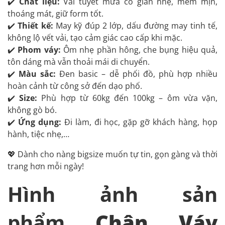
✔️
Chất liệu:
Vải tuyết mưa co giãn nhẹ, mềm mịn,
thoáng mát, giữ form tốt.
✔️
Thiết kế:
May kỹ đúp 2 lớp, dấu đường may tinh tế,
không lộ vết vải, tạo cảm giác cao cấp khi mặc.
✔️
Phom váy:
Ôm nhẹ phần hông, che bụng hiệu quả,
tôn dáng mà vẫn thoải mái di chuyển.
✔️
Màu sắc:
Đen basic – dễ phối đồ, phù hợp nhiều
hoàn cảnh từ công sở đến dạo phố.
✔️
Size:
Phù hợp từ 60kg đến 100kg – ôm vừa vặn,
không gò bó.
✔️
Ứng dụng:
Đi làm, đi học, gặp gỡ khách hàng, họp
hành, tiệc nhẹ,…
💖 Dành cho nàng bigsize muốn tự tin, gọn gàng và thời
trang hơn mỗi ngày!
Hình ảnh sản
phẩm
Chân Váy