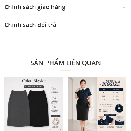
Chính sách giao hàng
Xin mời nhập nội dung
Chính sách đổi trả
tại đây
Xin mời nhập nội dung
tại đây
SẢN PHẨM LIÊN QUAN