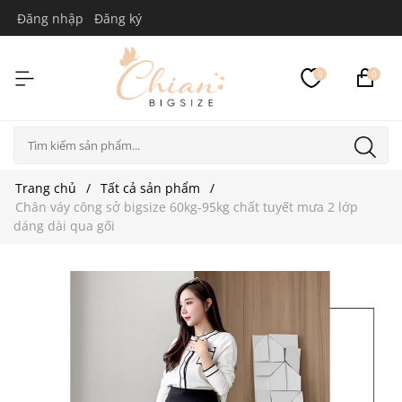
Đăng nhập
Đăng ký
0
0
Trang chủ
Tất cả sản phẩm
Chân váy công sở bigsize 60kg-95kg chất tuyết mưa 2 lớp
dáng dài qua gối