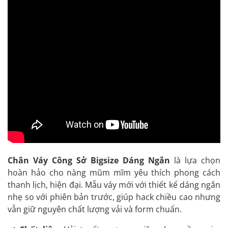
Chân Váy Công Sở Bigsize Dáng Ngắn
là lựa chọn
hoàn hảo cho nàng mũm mĩm yêu thích phong cách
thanh lịch, hiện đại. Mẫu váy mới với thiết kế dáng ngắn
nhẹ so với phiên bản trước, giúp hack chiều cao nhưng
vẫn giữ nguyên chất lượng vải và form chuẩn.