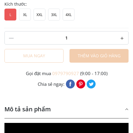
Kích thước:
L
XL
XXL
3XL
4XL
MUA NGAY
THÊM VÀO GIỎ HÀNG
Gọi đặt mua
0979790927
(9:00 - 17:00)
Chia sẻ ngay:
Mô tả sản phẩm