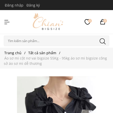
Đăng nhập
Đăng ký
0
0
Trang chủ
Tất cả sản phẩm
Áo sơ mi cột nơ vai bigsize 55Kg - 95kg áo sơ mi bigsize công
sở áo sơ mi dễ thương