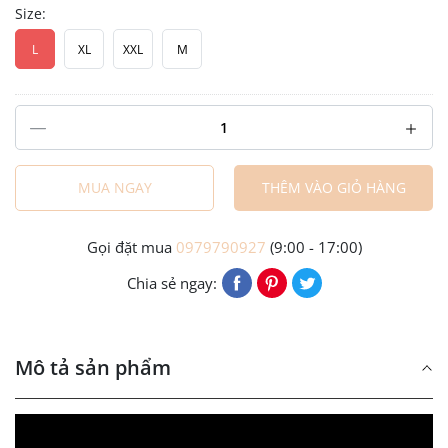
Size:
L
XL
XXL
M
MUA NGAY
THÊM VÀO GIỎ HÀNG
Gọi đặt mua
0979790927
(9:00 - 17:00)
Chia sẻ ngay:
Mô tả sản phẩm