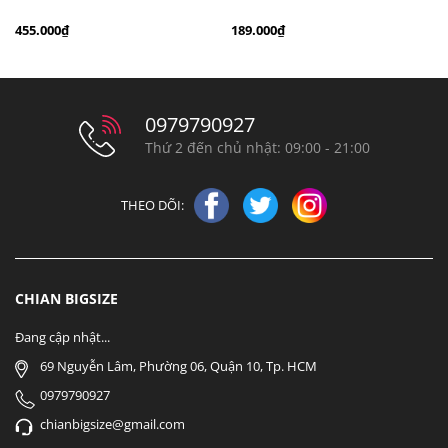
chì bigsize 60kg - 100kg màu
chấm bi cổ ren bigsize 70kg -
455.000₫
189.000₫
đen xám
100kg thanh lịch
0979790927
Thứ 2 đến chủ nhật: 09:00 - 21:00
THEO DÕI:
CHIAN BIGSIZE
Đang cập nhật...
69 Nguyễn Lâm, Phường 06, Quận 10, Tp. HCM
0979790927
chianbigsize@gmail.com