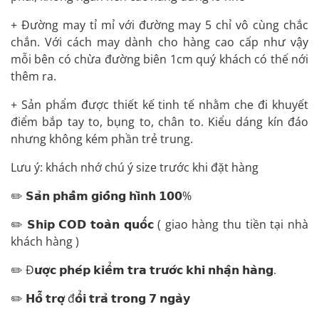
+ Đường may tỉ mỉ với đường may 5 chỉ vô cùng chắc
chắn. Với cách may dành cho hàng cao cấp như vậy
mỗi bên có chừa đường biên 1cm quý khách có thế nới
thêm ra.
+ Sản phẩm được thiết kế tinh tế nhằm che đi khuyết
điểm bắp tay to, bụng to, chân to. Kiểu dáng kín đáo
nhưng không kém phần trẻ trung.
Lưu ý: khách nhớ chú ý size trước khi đặt hàng
✏️ 𝗦𝗮̉𝗻 𝗽𝗵𝗮̂̉𝗺 𝗴𝗶𝗼̂́𝗻𝗴 𝗵𝗶̀𝗻𝗵 𝟭𝟬𝟬%
✏️ 𝗦𝗵𝗶𝗽 𝗖𝗢𝗗 𝘁𝗼𝗮̀𝗻 𝗾𝘂𝗼̂́𝗰 ( giao hàng thu tiền tại nhà
khách hàng )
✏️ Đ𝘂̛𝗼̛̣𝗰 𝗽𝗵𝗲́𝗽 𝗸𝗶𝗲̂̉𝗺 𝘁𝗿𝗮 𝘁𝗿𝘂̛𝗼̛́𝗰 𝗸𝗵𝗶 𝗻𝗵𝗮̣̂𝗻 𝗵𝗮̀𝗻𝗴.
✏️ 𝗛𝗼̂̃ 𝘁𝗿𝗼̛̣ đ𝗼̂̉𝗶 𝘁𝗿𝗮̉ 𝘁𝗿𝗼𝗻𝗴 𝟳 𝗻𝗴𝗮̀𝘆