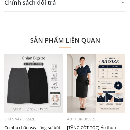
Xin mời nhập nội dung
Chính sách đổi trả
tại đây
Xin mời nhập nội dung
tại đây
SẢN PHẨM LIÊN QUAN
CHÂN VÁY BIGSIZE
ÁO THUN BIGSIZE
Combo chân váy công sở bút
[TẶNG CỘT TÓC] Áo thun