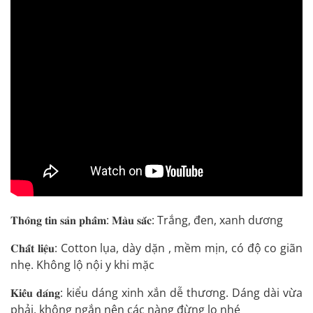
𝐓𝐡𝐨̂𝐧𝐠 𝐭𝐢𝐧 𝐬𝐚̉𝐧 𝐩𝐡𝐚̂̉𝐦: 𝐌𝐚̀𝐮 𝐬𝐚̆́𝐜: Trắng, đen, xanh dương
𝐂𝐡𝐚̂́𝐭 𝐥𝐢𝐞̣̂𝐮: Cotton lụa, dày dặn , mềm mịn, có độ co giãn
nhẹ. Không lộ nội y khi mặc
𝐊𝐢𝐞̂̉𝐮 𝐝𝐚́𝐧𝐠: kiểu dáng xinh xắn dễ thương. Dáng dài vừa
phải, không ngắn nên các nàng đừng lo nhé