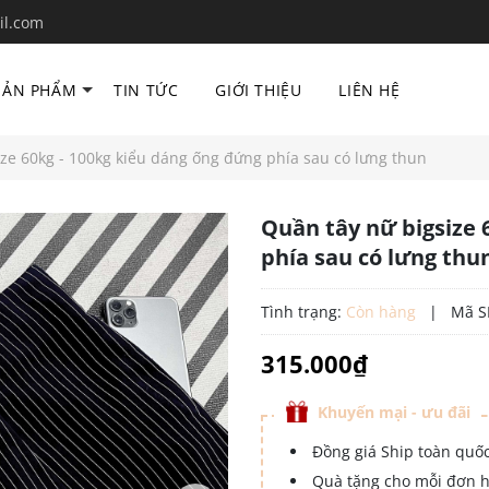
il.com
SẢN PHẨM
TIN TỨC
GIỚI THIỆU
LIÊN HỆ
ze 60kg - 100kg kiểu dáng ống đứng phía sau có lưng thun
Quần tây nữ bigsize 
phía sau có lưng thu
Tình trạng:
Còn hàng
|
Mã S
315.000₫
Khuyến mại - ưu đãi
Đồng giá Ship toàn quố
Quà tặng cho mỗi đơn 