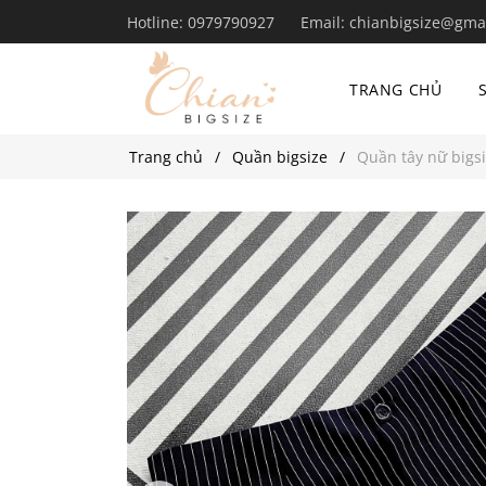
Hotline:
0979790927
Email:
chianbigsize@gma
TRANG CHỦ
Trang chủ
Quần bigsize
Quần tây nữ bigsi