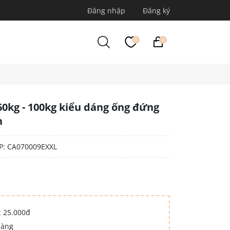
Đăng nhập
Đăng ký
0
0
60kg - 100kg kiểu dáng ống đứng
n
P:
CA070009EXXL
c 25.000đ
hàng