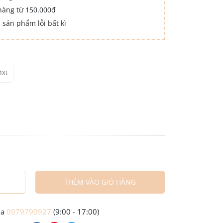
hàng từ 150.000đ
 sản phẩm lỗi bất kì
4XL
THÊM VÀO GIỎ HÀNG
ua
0979790927
(9:00 - 17:00)