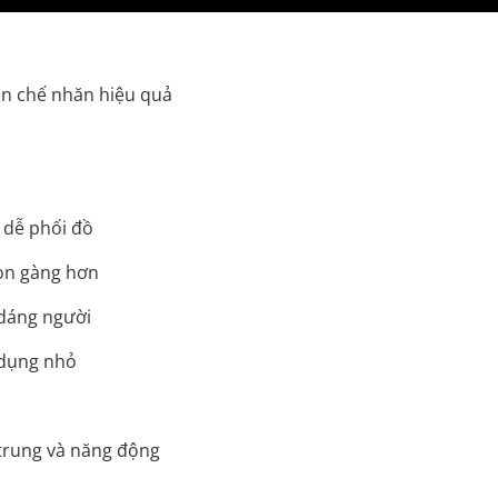
ạn chế nhăn hiệu quả
 dễ phối đồ
gọn gàng hơn
 dáng người
t dụng nhỏ
 trung và năng động