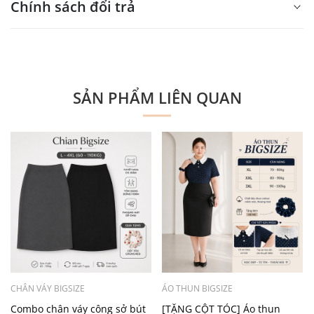
Xin mời nhập nội dung
Chính sách đổi trả
tại đây
Xin mời nhập nội dung
tại đây
SẢN PHẨM LIÊN QUAN
CHÂN VÁY BIGSIZE
ÁO THUN BIGSIZE
Combo chân váy công sở bút
[TẶNG CỘT TÓC] Áo thun