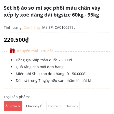
Sét bộ áo sơ mi sọc phối màu chân váy
xếp ly xoè dáng dài bigsize 60kg - 95kg
Tình trạng:
Còn hàng
Mã SP:
CA010027EL
220.500₫
Khuyến mại - ưu đãi
Đồng giá Ship toàn quốc 25.000đ
Quà tặng cho mỗi đơn hàng
Miễn phí Ship cho đơn hàng từ 150.000đ
Đổi trả trong 7 ngày nếu sản phẩm lỗi bất kì
Loại sản phẩm:
Áo sơ mi lẻ
Chân váy lẻ
Combo áo + chân váy