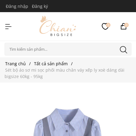
Đăng nhập
Đăng ký
0
0
Trang chủ
Tất cả sản phẩm
Sét bộ áo sơ mi sọc phối màu chân váy xếp ly xoè dáng dài
bigsize 60kg - 95kg