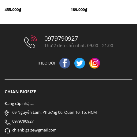
chì bigsize 60kg - 100kg màu
chấm bi cổ ren bigsize 70kg -
455.000₫
189.000₫
đen xám
100kg thanh lịch
0979790927
Thứ 2 đến chủ nhật: 09:00 - 21:00
THEO DÕI:
CHIAN BIGSIZE
Đang cập nhật...
69 Nguyễn Lâm, Phường 06, Quận 10, Tp. HCM
0979790927
chianbigsize@gmail.com