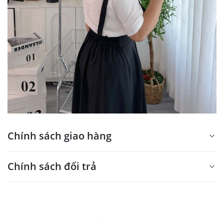
Chính sách giao hàng
Xin mời nhập nội dung
Chính sách đổi trả
tại đây
Xin mời nhập nội dung
tại đây