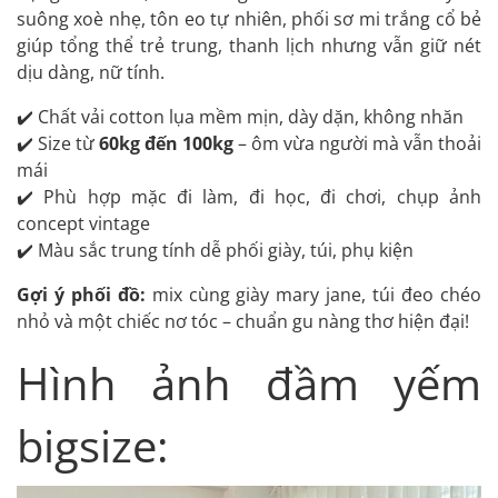
suông xoè nhẹ, tôn eo tự nhiên, phối sơ mi trắng cổ bẻ
giúp tổng thể trẻ trung, thanh lịch nhưng vẫn giữ nét
dịu dàng, nữ tính.
✔️ Chất vải cotton lụa mềm mịn, dày dặn, không nhăn
✔️ Size từ
60kg đến 100kg
– ôm vừa người mà vẫn thoải
mái
✔️ Phù hợp mặc đi làm, đi học, đi chơi, chụp ảnh
concept vintage
✔️ Màu sắc trung tính dễ phối giày, túi, phụ kiện
Gợi ý phối đồ:
mix cùng giày mary jane, túi đeo chéo
nhỏ và một chiếc nơ tóc – chuẩn gu nàng thơ hiện đại!
Hình ảnh đầm yếm
bigsize: