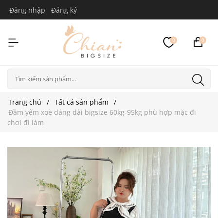
Đăng nhập
Đăng ký
0
0
Trang chủ
Tất cả sản phẩm
Đầm yếm xoè dáng dài bigsize 60kg-95kg phù hợp mặc đi
chơi đi làm