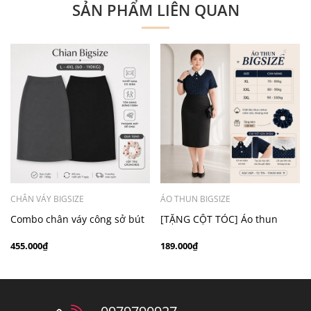
SẢN PHẨM LIÊN QUAN
CHÂN VÁY BIGSIZE
ÁO THUN BIGSIZE
Combo chân váy công sở bút
[TẶNG CỘT TÓC] Áo thun
chì bigsize 60kg - 100kg màu
chấm bi cổ ren bigsize 70kg -
455.000₫
189.000₫
đen xám
100kg thanh lịch